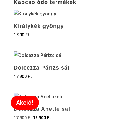
Kapcsolódó termékek
Királykék gyöngy
1 900
Ft
Dolcezza Párizs sál
17 900
Ft
Akció!
Dolcezza Anette sál
17 900
Ft
12 900
Ft