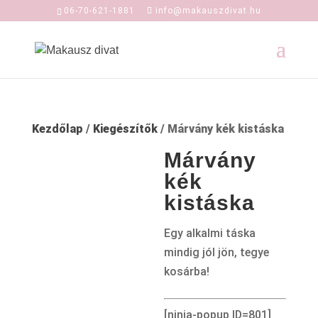
06-70-621-1881
info@makauszdivat.hu
Kezdőlap
/
Kiegészítők
/ Márvány kék kistáska
Márvány
kék
kistáska
Egy alkalmi táska
mindig jól jön, tegye
kosárba!
[ninja-popup ID=801]