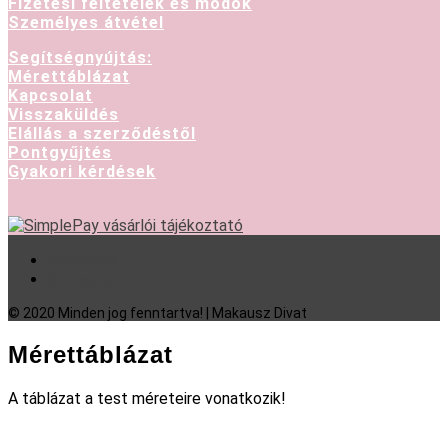
Fizetési feltételek és módok
Személyes átvétel
Segítségnyújtás:
Mérettáblázat
Kapcsolat
Visszaküldés
Elállás a szerződéstől
Pontgyűjtés
Gyakori kérdések
Facebook
Instagram
© 2020 Minden jog fenntartva! | Makausz Divat
Mérettáblázat
A táblázat a test méreteire vonatkozik!