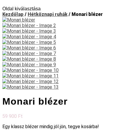
Oldal kiválasztása
Kezdőlap
/
Hétköznapi ruhák
/ Monari blézer
Monari blézer
59 900
Ft
Egy klassz blézer mindig jól jön, tegye kosárba!