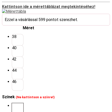
Kattintson ide a mérettáblázat megtekintéséhez!
Ezzel a vásárlással 599 pontot szerezhet.
Méret
38
40
42
44
46
Színek
(Ne kattintson a színre!)