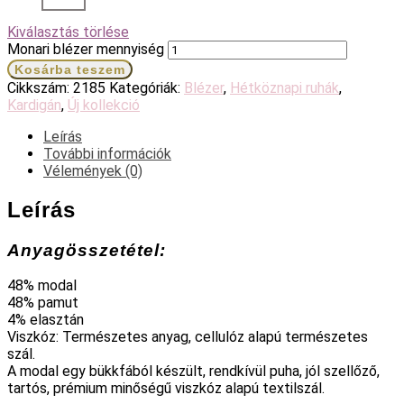
Kiválasztás törlése
Monari blézer mennyiség
Kosárba teszem
Cikkszám:
2185
Kategóriák:
Blézer
,
Hétköznapi ruhák
,
Kardigán
,
Új kollekció
Leírás
További információk
Vélemények (0)
Leírás
Anyagösszetétel:
48% modal
48% pamut
4% elasztán
Viszkóz: Természetes anyag, cellulóz alapú természetes
szál.
A modal egy bükkfából készült, rendkívül puha, jól szellőző,
tartós, prémium minőségű viszkóz alapú textilszál.