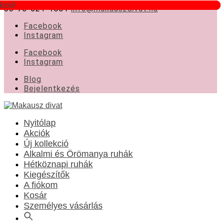
kció!
kció!
06-70-621-1881
info@makauszdivat.hu
Facebook
Instagram
Facebook
Instagram
Blog
Bejelentkezés
Nyitólap
Akciók
Új kollekció
Alkalmi és Örömanya ruhák
Hétköznapi ruhák
Kiegészítők
A fiókom
Kosár
Személyes vásárlás