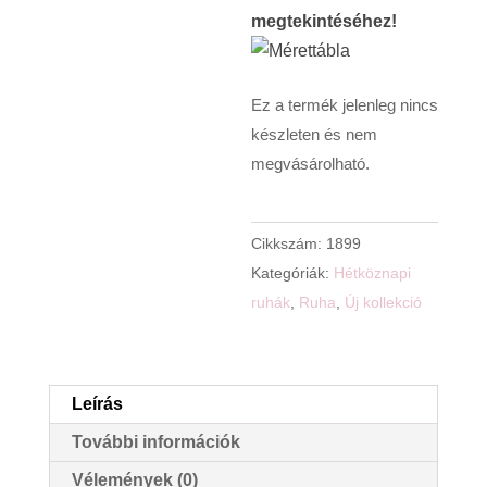
megtekintéséhez!
Ez a termék jelenleg nincs
készleten és nem
megvásárolható.
Cikkszám:
1899
Kategóriák:
Hétköznapi
ruhák
,
Ruha
,
Új kollekció
Leírás
További információk
Vélemények (0)