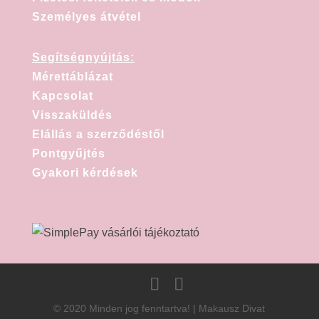
Személyes átvétel
Segítségnyújtás:
Mérettáblázat
Kapcsolat
Visszaküldés
Elállás a szerződéstől
Pontgyűjtés
Gyakori kérdések
© 2020 Minden jog fenntartva! | Makausz Divat