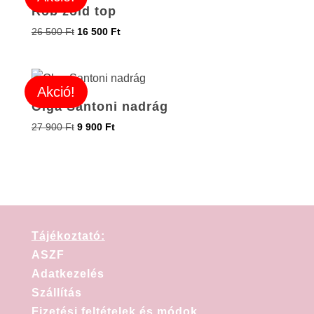
Rob zöld top
26 500
Ft
16 500
Ft
Akció!
Olga Santoni nadrág
27 900
Ft
9 900
Ft
Tájékoztató:
ASZF
Adatkezelés
Szállítás
Fizetési feltételek és módok