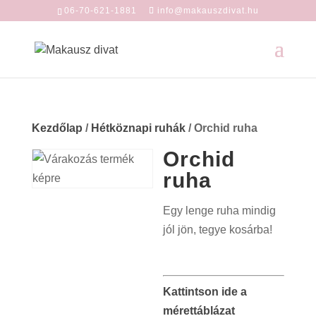
06-70-621-1881
info@makauszdivat.hu
Kezdőlap
/
Hétköznapi ruhák
/ Orchid ruha
Orchid
ruha
Egy lenge ruha mindig
jól jön, tegye kosárba!
Kattintson ide a
mérettáblázat