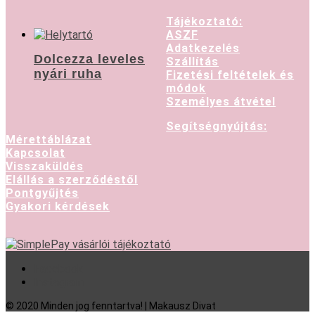
Tájékoztató:
ASZF
Adatkezelés
Dolcezza leveles
Szállítás
nyári ruha
Fizetési feltételek és
módok
Személyes átvétel
Segítségnyújtás:
Mérettáblázat
Kapcsolat
Visszaküldés
Elállás a szerződéstől
Pontgyűjtés
Gyakori kérdések
Facebook
Instagram
© 2020 Minden jog fenntartva! | Makausz Divat