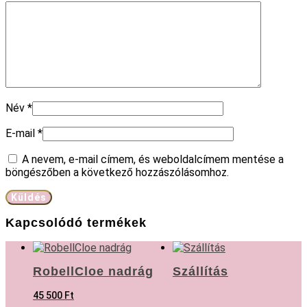
Név
*
E-mail
*
A nevem, e-mail címem, és weboldalcímem mentése a
böngészőben a következő hozzászólásomhoz.
Kapcsolódó termékek
RobellCloe nadrág
Szállítás
45 500
Ft