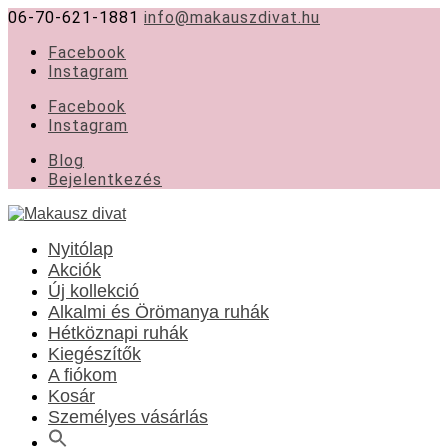
06-70-621-1881
info@makauszdivat.hu
Facebook
Instagram
Facebook
Instagram
Blog
Bejelentkezés
Nyitólap
Akciók
Új kollekció
Alkalmi és Örömanya ruhák
Hétköznapi ruhák
Kiegészítők
A fiókom
Kosár
Személyes vásárlás