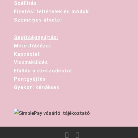
Szállítás
Fizetési feltételek és módok
Személyes átvétel
Segítségnyújtás:
Mérettáblázat
Kapcsolat
Visszaküldés
Elállás a szerződéstől
Pontgyűjtés
Gyakori kérdések