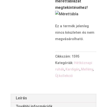
mérettáblázat
megtekintéséhez!
Ez a termék jelenleg
nincs készleten és nem
megvásárolható.
Cikkszám:
1595
Kategóriák:
Hétköznapi
ruhák
,
Kardigán
,
Mellény
,
Új kollekció
Leírás
További információk