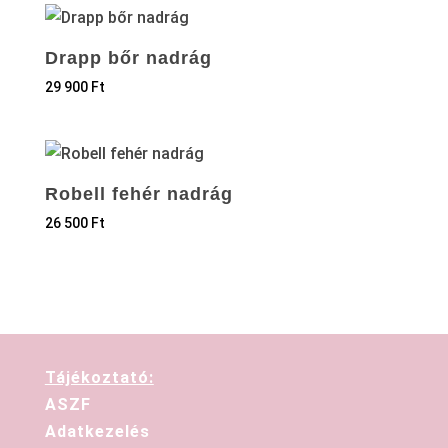
Drapp bőr nadrág
29 900
Ft
Robell fehér nadrág
26 500
Ft
Tájékoztató:
ASZF
Adatkezelés