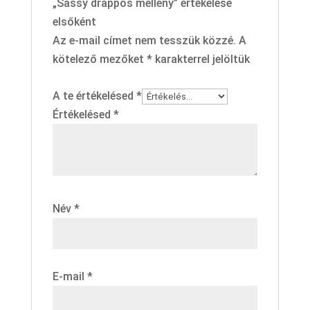
„Sassy drappos mellény” értékelése
elsőként
Az e-mail címet nem tesszük közzé.
A
kötelező mezőket
*
karakterrel jelöltük
A te értékelésed
*
Értékelésed
*
Név
*
E-mail
*