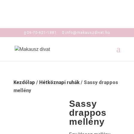
06-70-621-1881
info@makauszdivat.hu
Kezdőlap
/
Hétköznapi ruhák
/ Sassy drappos
mellény
Sassy
drappos
mellény