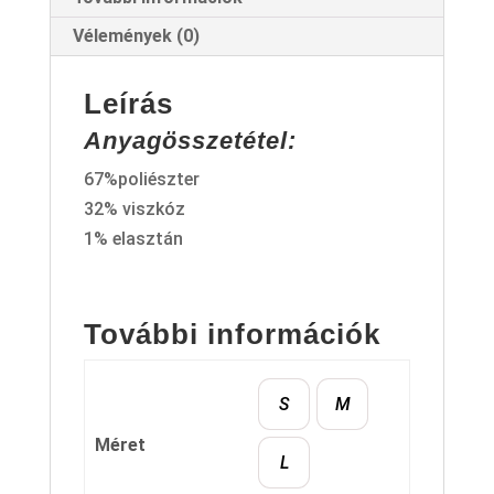
Vélemények (0)
Leírás
Anyagösszetétel:
67%poliészter
32% viszkóz
1% elasztán
További információk
S
M
Méret
L