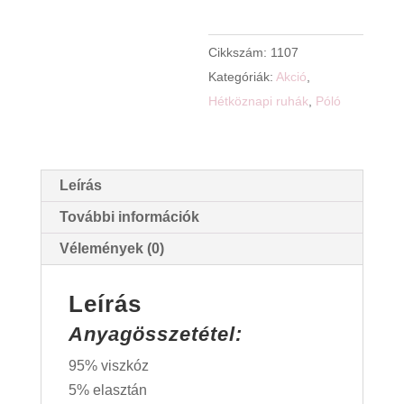
Cikkszám:
1107
Kategóriák:
Akció
,
Hétköznapi ruhák
,
Póló
Leírás
További információk
Vélemények (0)
Leírás
Anyagösszetétel:
95% viszkóz
5% elasztán