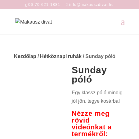
06-70-621-1881
info@makauszdivat.hu
Kezdőlap
/
Hétköznapi ruhák
/ Sunday póló
Sunday
póló
Egy klassz póló mindig
jól jön, tegye kosárba!
Nézze meg
rövid
videónkat a
termékről: