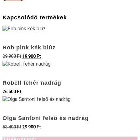
Kapcsolódó termékek
Rob pink kék blúz
Original
Current
29 900
Ft
19 900
Ft
price
price
was:
is:
29
19
900 Ft.
900 Ft.
Robell fehér nadrág
26 500
Ft
Olga Santoni felső és nadrág
Original
Current
53 400
Ft
29 900
Ft
price
price
was:
is:
Tájékoztató: