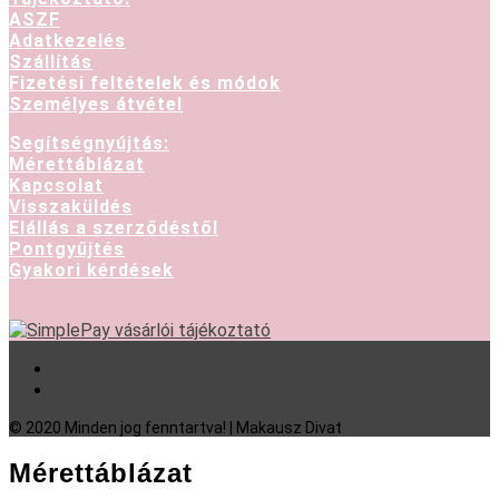
53
29
ASZF
400 Ft.
900 Ft.
Adatkezelés
Szállítás
Fizetési feltételek és módok
Személyes átvétel
Segítségnyújtás:
Mérettáblázat
Kapcsolat
Visszaküldés
Elállás a szerződéstől
Pontgyűjtés
Gyakori kérdések
Facebook
Instagram
© 2020 Minden jog fenntartva! | Makausz Divat
Mérettáblázat