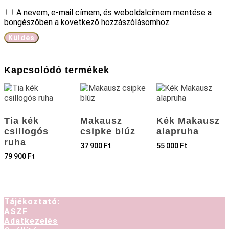
A nevem, e-mail címem, és weboldalcímem mentése a
böngészőben a következő hozzászólásomhoz.
Kapcsolódó termékek
Tia kék
Makausz
Kék Makausz
csillogós
csipke blúz
alapruha
ruha
37 900
Ft
55 000
Ft
79 900
Ft
Tájékoztató:
ASZF
Adatkezelés