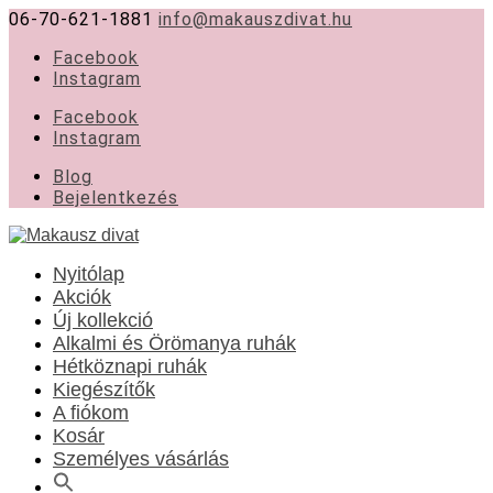
06-70-621-1881
info@makauszdivat.hu
Facebook
Instagram
Facebook
Instagram
Blog
Bejelentkezés
Nyitólap
Akciók
Új kollekció
Alkalmi és Örömanya ruhák
Hétköznapi ruhák
Kiegészítők
A fiókom
Kosár
Személyes vásárlás