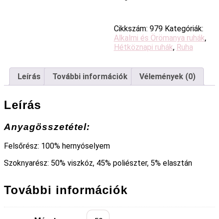
Cikkszám:
979
Kategóriák:
Alkalmi és Örömanya ruhák
,
Hétköznapi ruhák
,
Ruha
Leírás
További információk
Vélemények (0)
Leírás
Anyagösszetétel:
Felsőrész: 100% hernyóselyem
Szoknyarész: 50% viszkóz, 45% poliészter, 5% elasztán
További információk