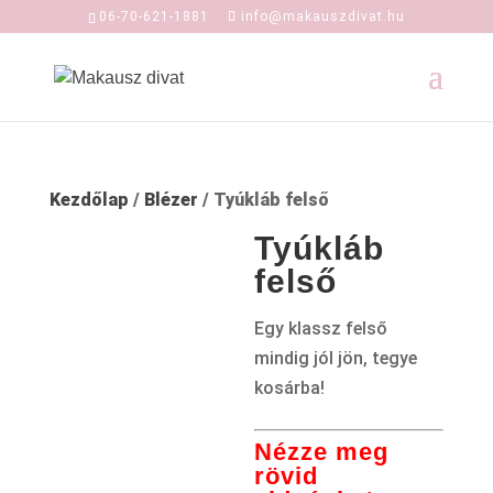
06-70-621-1881
info@makauszdivat.hu
Kezdőlap
/
Blézer
/ Tyúkláb felső
Tyúkláb
felső
Egy klassz felső
mindig jól jön, tegye
kosárba!
Nézze meg
rövid