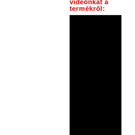
videónkat a
termékről: