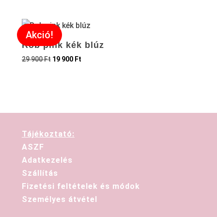
Akció!
Rob pink kék blúz
29 900
Ft
19 900
Ft
Tájékoztató:
ASZF
Adatkezelés
Szállítás
Fizetési feltételek és módok
Személyes átvétel