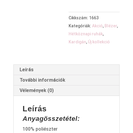
Cikkszám:
1663
Kategóriák:
Akció
,
Blézer
,
Hétköznapi ruhák
,
Kardigán
,
Új kollekció
Leírás
További információk
Vélemények (0)
Leírás
Anyagösszetétel:
100% poliészter