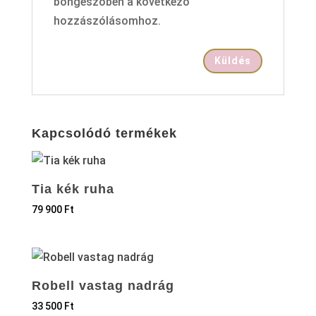
böngészőben a következő
hozzászólásomhoz.
Kapcsolódó termékek
Tia kék ruha
79 900
Ft
Robell vastag nadrág
33 500
Ft