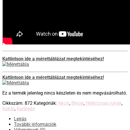
Kattintson ide a mérettáblázat megtekintéséhez!
Kattintson ide a mérettáblázat megtekintéséhez!
Ez a termék jelenleg nincs készleten és nem megvásárolható.
Cikkszám:
872
Kategóriák:
Akció
,
Blézer
,
Hétköznapi ruhák
,
Kabát
,
Kardigán
Leírás
További információk
Vélemények (0)