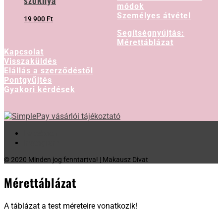
szoknya
módok
Személyes átvétel
19 900
Ft
Segítségnyújtás:
Mérettáblázat
Kapcsolat
Visszaküldés
Elállás a szerződéstől
Pontgyűjtés
Gyakori kérdések
Facebook
Instagram
© 2020 Minden jog fenntartva! | Makausz Divat
Mérettáblázat
A táblázat a test méreteire vonatkozik!