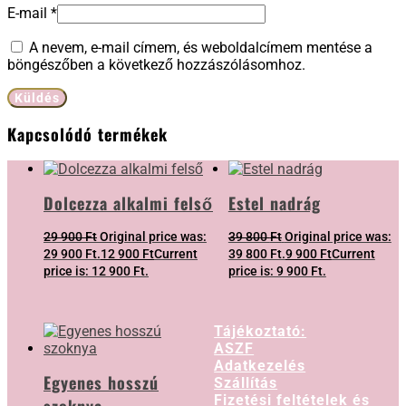
E-mail
*
A nevem, e-mail címem, és weboldalcímem mentése a
böngészőben a következő hozzászólásomhoz.
Kapcsolódó termékek
Dolcezza alkalmi felső
Estel nadrág
29 900
Ft
Original price was:
39 800
Ft
Original price was:
29 900 Ft.
12 900
Ft
Current
39 800 Ft.
9 900
Ft
Current
price is: 12 900 Ft.
price is: 9 900 Ft.
Tájékoztató:
ASZF
Adatkezelés
Egyenes hosszú
Szállítás
Fizetési feltételek és