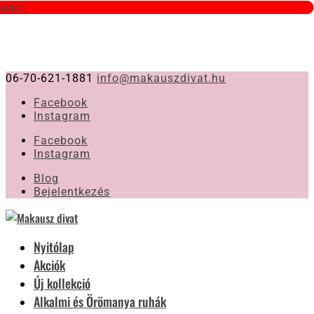
kció!
kció!
06-70-621-1881
info@makauszdivat.hu
Facebook
Instagram
Facebook
Instagram
Blog
Bejelentkezés
Nyitólap
Akciók
Új kollekció
Alkalmi és Örömanya ruhák