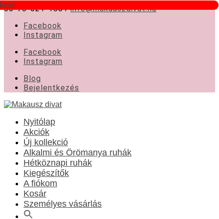
kció!
06-70-621-1881
info@makauszdivat.hu
Facebook
Instagram
Facebook
Instagram
Blog
Bejelentkezés
Nyitólap
Akciók
Új kollekció
Alkalmi és Örömanya ruhák
Hétköznapi ruhák
Kiegészítők
A fiókom
Kosár
Személyes vásárlás