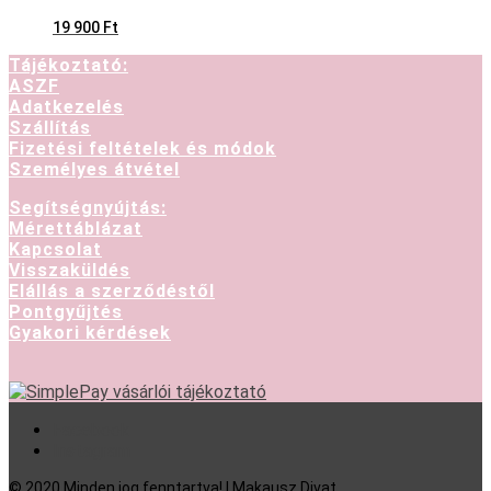
19 900
Ft
Tájékoztató:
ASZF
Adatkezelés
Szállítás
Fizetési feltételek és módok
Személyes átvétel
Segítségnyújtás:
Mérettáblázat
Kapcsolat
Visszaküldés
Elállás a szerződéstől
Pontgyűjtés
Gyakori kérdések
Facebook
Instagram
© 2020 Minden jog fenntartva! | Makausz Divat