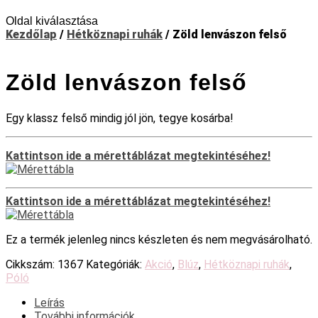
Oldal kiválasztása
Kezdőlap
/
Hétköznapi ruhák
/ Zöld lenvászon felső
Zöld lenvászon felső
Egy klassz felső mindig jól jön, tegye kosárba!
Kattintson ide a mérettáblázat megtekintéséhez!
Kattintson ide a mérettáblázat megtekintéséhez!
Ez a termék jelenleg nincs készleten és nem megvásárolható.
Cikkszám:
1367
Kategóriák:
Akció
,
Blúz
,
Hétköznapi ruhák
,
Póló
Leírás
További információk