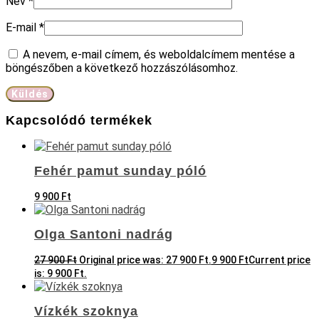
Név
*
E-mail
*
A nevem, e-mail címem, és weboldalcímem mentése a
böngészőben a következő hozzászólásomhoz.
Kapcsolódó termékek
Fehér pamut sunday póló
9 900
Ft
Olga Santoni nadrág
27 900
Ft
Original price was: 27 900 Ft.
9 900
Ft
Current price
is: 9 900 Ft.
Vízkék szoknya