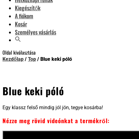
Kiegészítők
A fiókom
Kosár
Személyes vásárlás
Oldal kiválasztása
Kezdőlap
/
Top
/ Blue keki póló
Blue keki póló
Egy klassz felső mindig jól jön, tegye kosárba!
Nézze meg rövid videónkat a termékről: