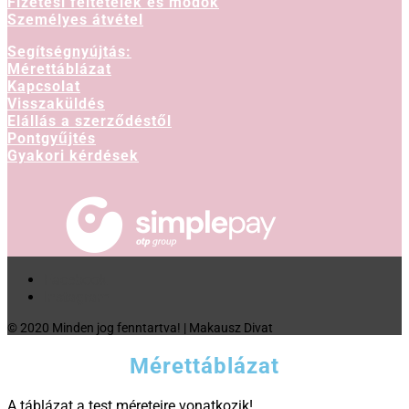
Fizetési feltételek és módok
Személyes átvétel
Segítségnyújtás:
Mérettáblázat
Kapcsolat
Visszaküldés
Elállás a szerződéstől
Pontgyűjtés
Gyakori kérdések
Facebook
Instagram
© 2020 Minden jog fenntartva! | Makausz Divat
Mérettáblázat
A táblázat a test méreteire vonatkozik!