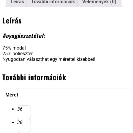
Leírás
További információk
Vélemények (0)
Leírás
Anyagösszetétel:
75% modal
25% poliészter
Nyugodtan választhat egy mérettel kisebbet!
További információk
Méret
36
38