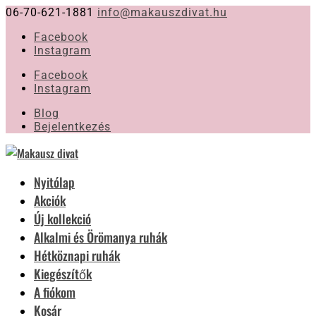
06-70-621-1881
info@makauszdivat.hu
Facebook
Instagram
Facebook
Instagram
Blog
Bejelentkezés
Nyitólap
Akciók
Új kollekció
Alkalmi és Örömanya ruhák
Hétköznapi ruhák
Kiegészítők
A fiókom
Kosár