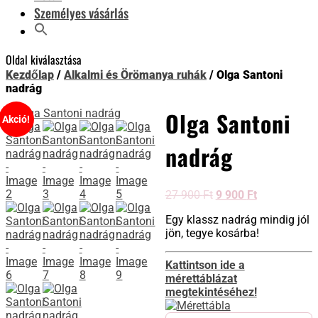
Személyes vásárlás
Oldal kiválasztása
Kezdőlap
/
Alkalmi és Örömanya ruhák
/ Olga Santoni
nadrág
Olga Santoni
Akció!
nadrág
27 900
Ft
9 900
Ft
Egy klassz nadrág mindig jól
jön, tegye kosárba!
Kattintson ide a
mérettáblázat
megtekintéséhez!