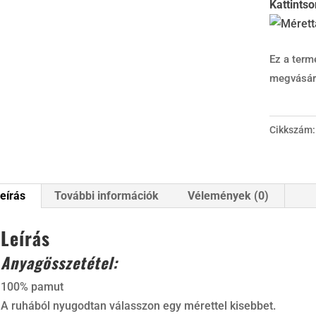
Kattints
Ez a term
megvásár
Cikkszám
eírás
További információk
Vélemények (0)
Leírás
Anyagösszetétel:
100% pamut
A ruhából nyugodtan válasszon egy mérettel kisebbet.