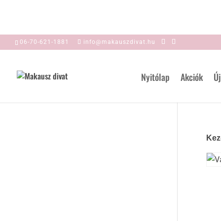
06-70-621-1881
info@makauszdivat.hu
Nyitólap
Akciók
Új
Kez