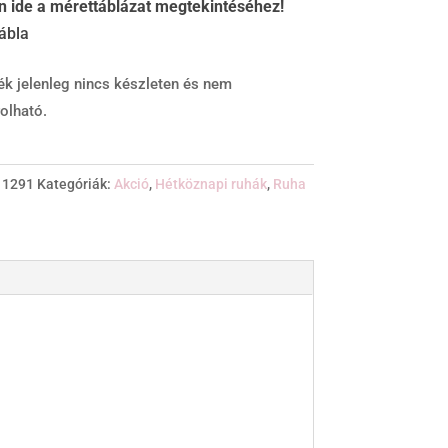
on ide a mérettáblázat megtekintéséhez!
ék jelenleg nincs készleten és nem
olható.
:
1291
Kategóriák:
Akció
,
Hétköznapi ruhák
,
Ruha