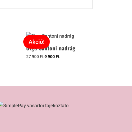
Akció!
Olga Santoni nadrág
27 900
Ft
9 900
Ft