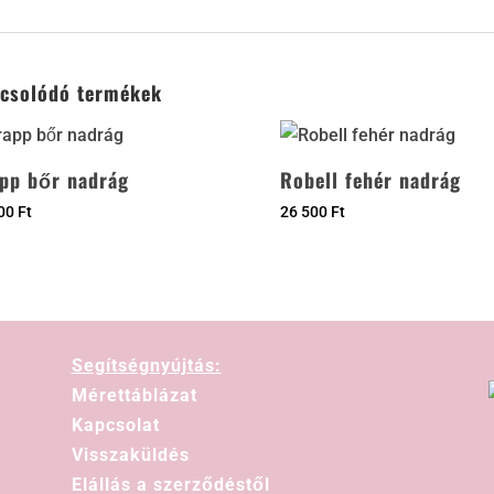
csolódó termékek
pp bőr nadrág
Robell fehér nadrág
900
Ft
26 500
Ft
Segítségnyújtás:
Mérettáblázat
Kapcsolat
Visszaküldés
Elállás a szerződéstől