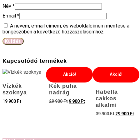
Név
*
E-mail
*
A nevem, e-mail címem, és weboldalcímem mentése a
böngészőben a következő hozzászólásomhoz.
Kapcsolódó termékek
Akció!
Akció!
Vízkék
Kék puha
Habella
szoknya
nadrág
cakkos
19 900
Ft
29 900
Ft
9 900
Ft
alkalmi
39 900
Ft
29 900
Ft