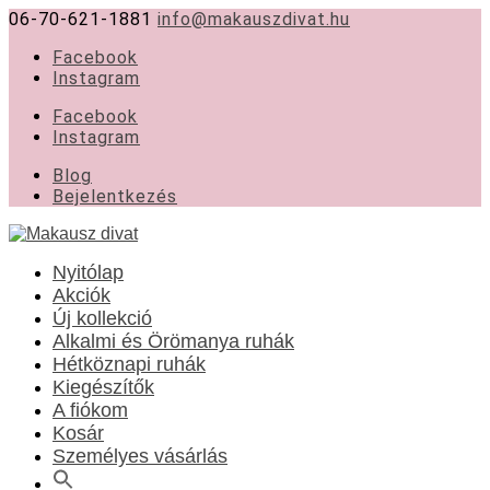
06-70-621-1881
info@makauszdivat.hu
Facebook
Instagram
Facebook
Instagram
Blog
Bejelentkezés
Nyitólap
Akciók
Új kollekció
Alkalmi és Örömanya ruhák
Hétköznapi ruhák
Kiegészítők
A fiókom
Kosár
Személyes vásárlás