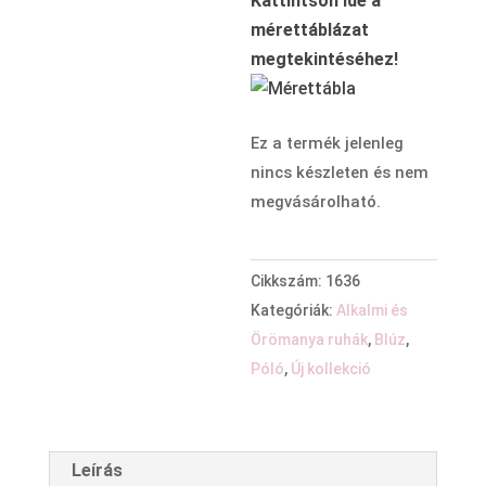
Kattintson ide a
mérettáblázat
megtekintéséhez!
Ez a termék jelenleg
nincs készleten és nem
megvásárolható.
Cikkszám:
1636
Kategóriák:
Alkalmi és
Örömanya ruhák
,
Blúz
,
Póló
,
Új kollekció
Leírás