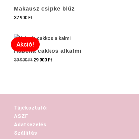
Makausz csipke blúz
37 900
Ft
Akció!
Habella cakkos alkalmi
39 900
Ft
29 900
Ft
Tájékoztató:
ASZF
Adatkezelés
Szállítás