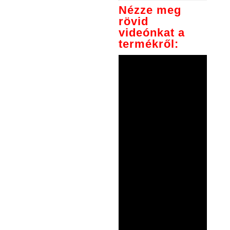
Nézze meg
rövid
videónkat a
termékről: