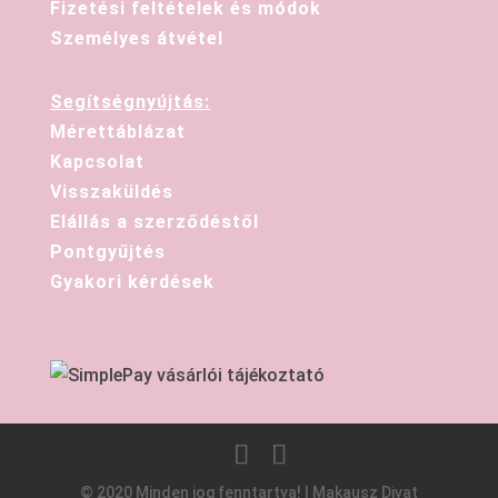
Fizetési feltételek és módok
Személyes átvétel
Segítségnyújtás:
Mérettáblázat
Kapcsolat
Visszaküldés
Elállás a szerződéstől
Pontgyűjtés
Gyakori kérdések
© 2020 Minden jog fenntartva! | Makausz Divat