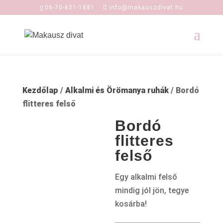
06-70-621-1881
info@makauszdivat.hu
Kezdőlap
/
Alkalmi és Örömanya ruhák
/ Bordó
flitteres felső
Bordó
flitteres
felső
Egy alkalmi felső
mindig jól jön, tegye
kosárba!