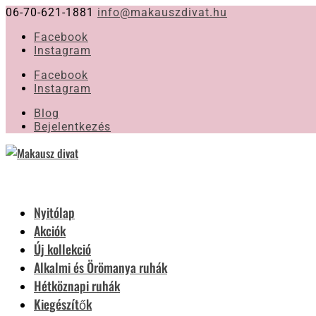
06-70-621-1881
info@makauszdivat.hu
Facebook
Instagram
Facebook
Instagram
Blog
Bejelentkezés
Nyitólap
Akciók
Új kollekció
Alkalmi és Örömanya ruhák
Hétköznapi ruhák
Kiegészítők