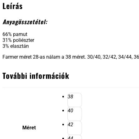
Leírás
Anyagösszetétel:
66% pamut
31% poliészter
3% elasztán
Farmer méret 28-as nálam a 38 méret. 30/40, 32/42, 34/44, 36
További információk
38
40
42
Méret
44