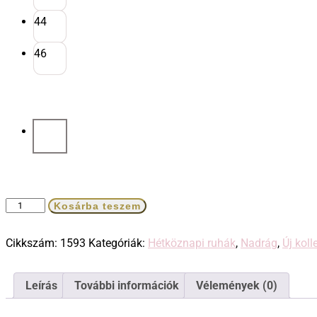
44
46
Dolcezza
Kosárba teszem
fekete
Jeans
Cikkszám:
1593
Kategóriák:
Hétköznapi ruhák
,
Nadrág
,
Új koll
mennyiség
Leírás
További információk
Vélemények (0)