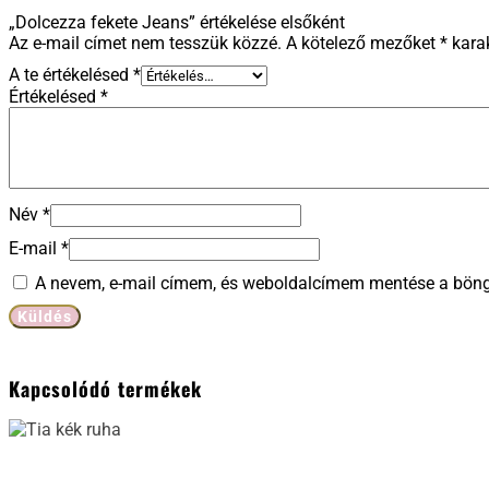
„Dolcezza fekete Jeans” értékelése elsőként
Az e-mail címet nem tesszük közzé.
A kötelező mezőket
*
karak
A te értékelésed
*
Értékelésed
*
Név
*
E-mail
*
A nevem, e-mail címem, és weboldalcímem mentése a bön
Kapcsolódó termékek