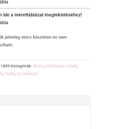
on ide a mérettáblázat megtekintéséhez!
ék jelenleg nincs készleten és nem
olható.
:
1609
Kategóriák:
Akció
,
Hétköznapi ruhák
,
ők
,
Táska
,
Új kollekció