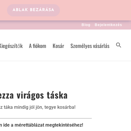
ABLAK BEZÁRÁSA
Blog
Bejelentkezés
Kiegészítők
A fiókom
Kosár
Személyes vásárlás
ezza virágos táska
z táka mindig jól jön, tegye kosárba!
on ide a mérettáblázat megtekintéséhez!