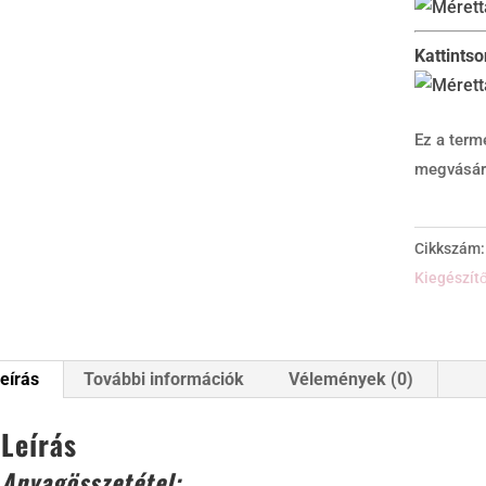
Kattints
Ez a term
megvásár
Cikkszám
Kiegészít
eírás
További információk
Vélemények (0)
Leírás
Anyagösszetétel: