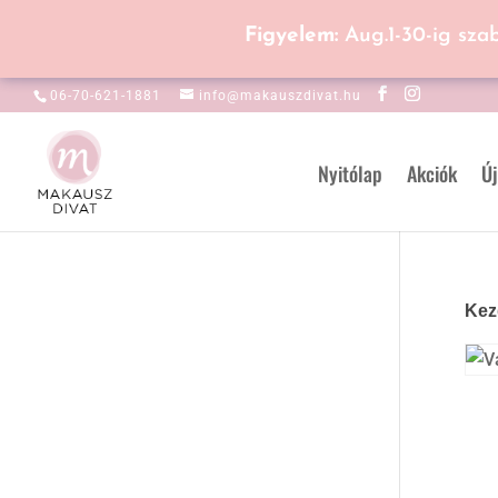
Figyelem:
Aug.1-30-ig sza
06-70-621-1881
info@makauszdivat.hu
Nyitólap
Akciók
Új
Kez