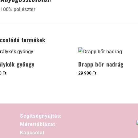
100% poliészter
csolódó termékek
álykék gyöngy
Drapp bőr nadrág
00
Ft
29 900
Ft
Segítségnyújtás:
Mérettáblázat
Kapcsolat