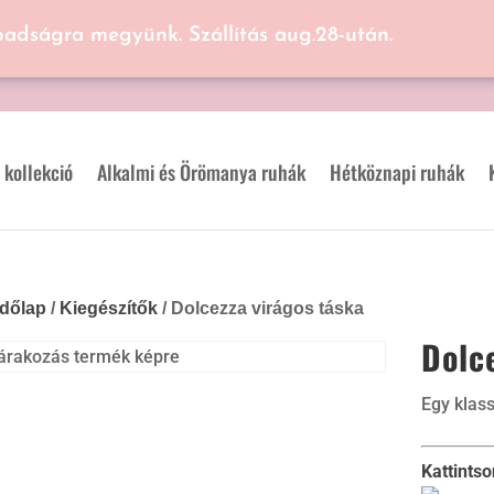
badságra megyünk. Szállítás aug.28-után.
 kollekció
Alkalmi és Örömanya ruhák
Hétköznapi ruhák
dőlap
/
Kiegészítők
/ Dolcezza virágos táska
Dolc
Egy klass
Kattints