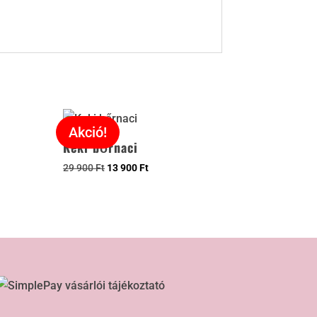
Akció!
Keki bőrnaci
29 900
Ft
13 900
Ft