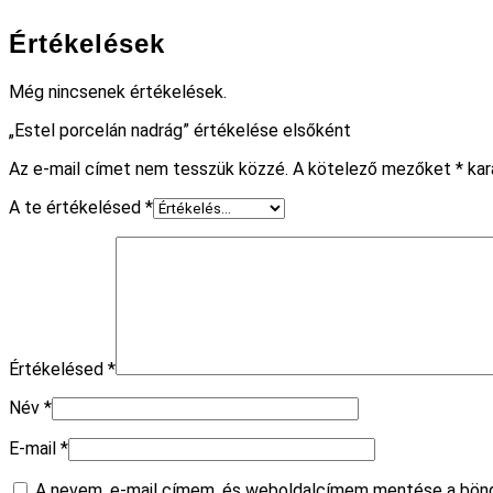
Értékelések
Még nincsenek értékelések.
„Estel porcelán nadrág” értékelése elsőként
Az e-mail címet nem tesszük közzé.
A kötelező mezőket
*
kar
A te értékelésed
*
Értékelésed
*
Név
*
E-mail
*
A nevem, e-mail címem, és weboldalcímem mentése a bön