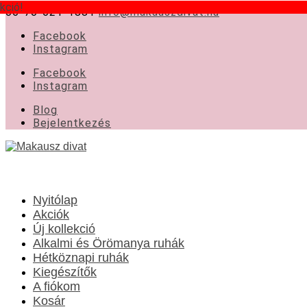
kció!
kció!
06-70-621-1881
info@makauszdivat.hu
Facebook
Instagram
Facebook
Instagram
Blog
Bejelentkezés
Nyitólap
Akciók
Új kollekció
Alkalmi és Örömanya ruhák
Hétköznapi ruhák
Kiegészítők
A fiókom
Kosár