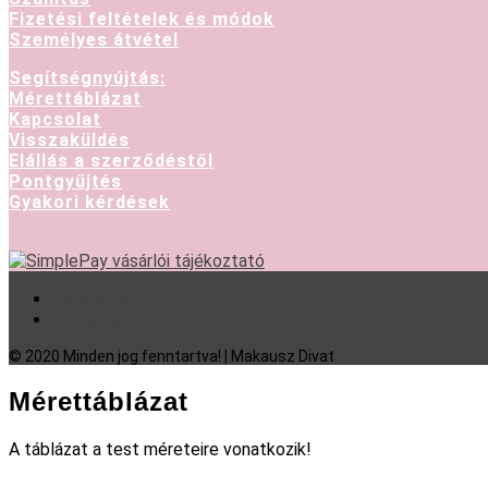
Fizetési feltételek és módok
Személyes átvétel
Segítségnyújtás:
Mérettáblázat
Kapcsolat
Visszaküldés
Elállás a szerződéstől
Pontgyűjtés
Gyakori kérdések
Facebook
Instagram
© 2020 Minden jog fenntartva! | Makausz Divat
Mérettáblázat
A táblázat a test méreteire vonatkozik!