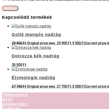
Kapcsolódó termékek
Gollé mangós nadrág
29 900
Ft
Original price was: 29 900 Ft.
9 900
Ft
Current price is
Dolcezza kék nadrág
35 500
Ft
Étymologie nadrág
27 700
Ft
Original price was: 27 700 Ft.
5 900
Ft
Current price is
Tájékoztató:
ASZF
Adatkezelés
Szállítás