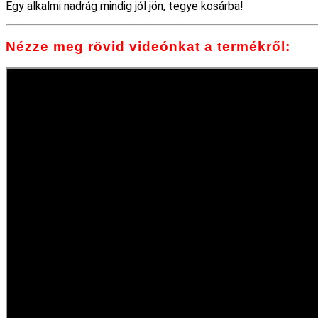
Egy alkalmi nadrág mindig jól jön, tegye kosárba!
Nézze meg rövid videónkat a termékről: