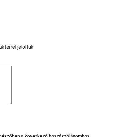
akterrel jelöltük
gészőben a következő hozzászólásomhoz.