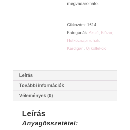
megvásárolható.
Cikkszám:
1614
Kategóriák:
Akció
,
Blézer
,
Hétköznapi ruhák
,
Kardigán
,
Új kollekció
Leírás
További információk
Vélemények (0)
Leírás
Anyagösszetétel: