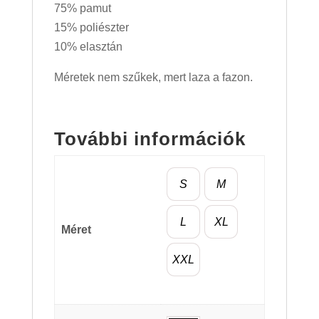
75% pamut
15% poliészter
10% elasztán
Méretek nem szűkek, mert laza a fazon.
További információk
S
M
L
XL
Méret
XXL