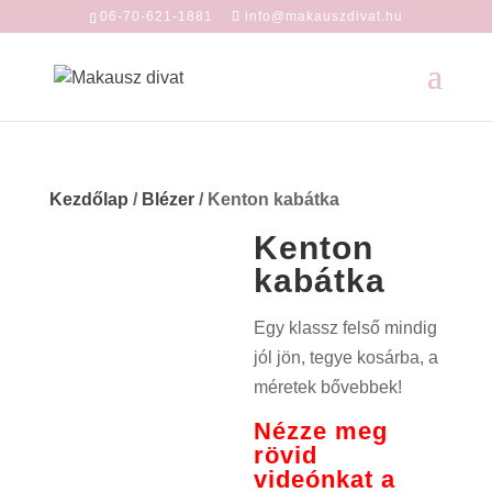
06-70-621-1881
info@makauszdivat.hu
Kezdőlap
/
Blézer
/ Kenton kabátka
Kenton
kabátka
Egy klassz felső mindig
jól jön, tegye kosárba, a
méretek bővebbek!
Nézze meg
rövid
videónkat a