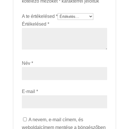
kötelező mezőket
*
karakterrel jelöltük
A te értékelésed
*
Értékelésed
*
Név
*
E-mail
*
A nevem, e-mail címem, és
weboldalcímem mentése a böngészőben