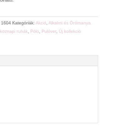
lható.
:
1604
Kategóriák:
Akció
,
Alkalmi és Örömanya
köznapi ruhák
,
Póló
,
Pulóver
,
Új kollekció