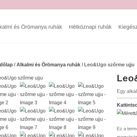
kalmi és Örömanya ruhák
Hétköznapi ruhák
Kiegész
dőlap
/
Alkalmi és Örömanya ruhák
/ Leo&Ugo szőrme ujju
Leo
Egy alkal
Kattints
Ez a term