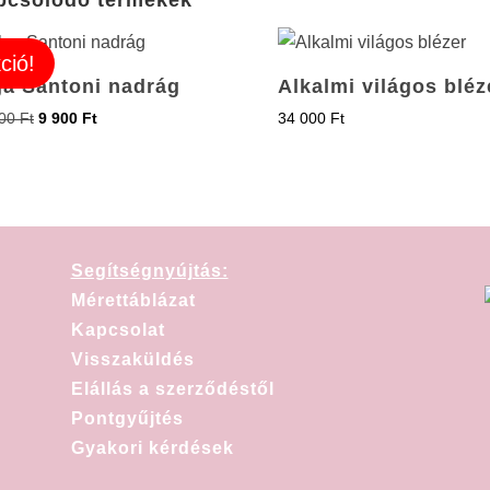
pcsolódó termékek
ció!
ga Santoni nadrág
Alkalmi világos bléz
900
Ft
9 900
Ft
34 000
Ft
Segítségnyújtás:
Mérettáblázat
Kapcsolat
Visszaküldés
Elállás a szerződéstől
Pontgyűjtés
Gyakori kérdések