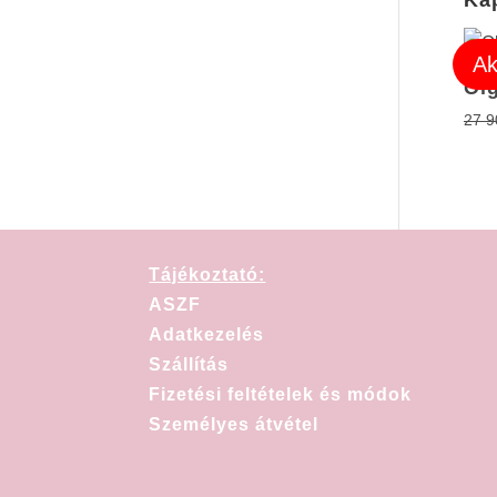
Ka
Ak
Ol
27 
Tájékoztató:
ASZF
Adatkezelés
Szállítás
Fizetési feltételek és módok
Személyes átvétel