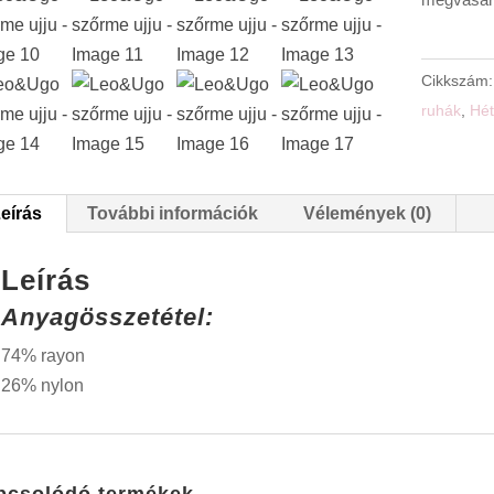
megvásáro
Cikkszám
ruhák
,
Hét
eírás
További információk
Vélemények (0)
Leírás
Anyagösszetétel:
74% rayon
26% nylon