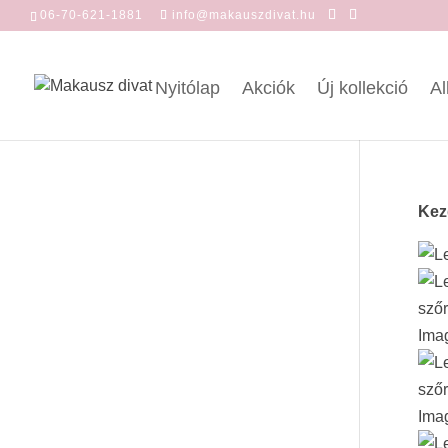
06-70-621-1881
info@makauszdivat.hu
Nyitólap
Akciók
Új kollekció
Al
Kez