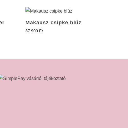
er
Makausz csipke blúz
37 900
Ft