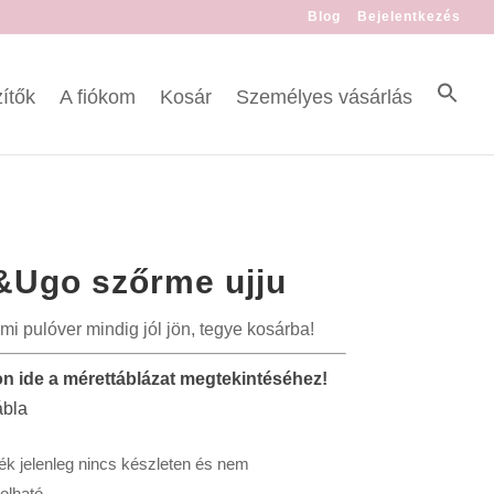
Blog
Bejelentkezés
ítők
A fiókom
Kosár
Személyes vásárlás
&Ugo szőrme ujju
mi pulóver mindig jól jön, tegye kosárba!
on ide a mérettáblázat megtekintéséhez!
ék jelenleg nincs készleten és nem