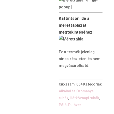
[/ninja-
popup]
Kattintson ide a
mérettáblázat
megtekintéséhez!
Ez a termék jelenleg
nincs készleten és nem
megvásárolható.
Cikkszám:
664
Kategóriák:
Alkalmi és Örömanya
ruhák
,
Hétköznapi ruhák
,
Póló
,
Pulóver