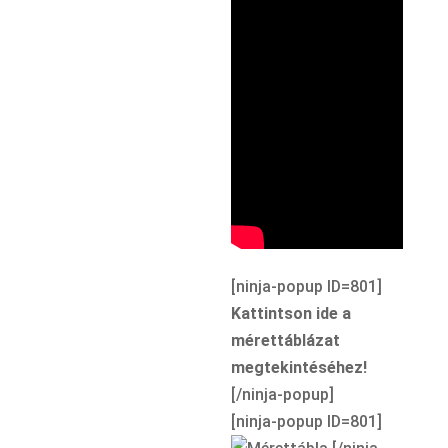
[ninja-popup ID=801]
Kattintson ide a
mérettáblázat
megtekintéséhez!
[/ninja-popup]
[ninja-popup ID=801]