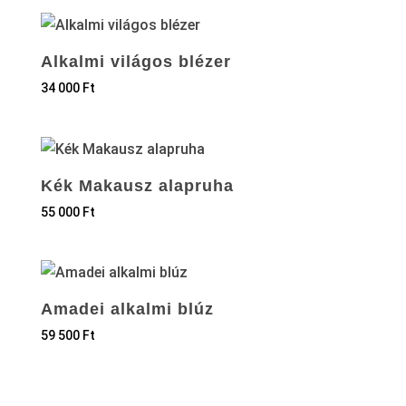
Alkalmi világos blézer
34 000
Ft
Kék Makausz alapruha
55 000
Ft
Amadei alkalmi blúz
59 500
Ft