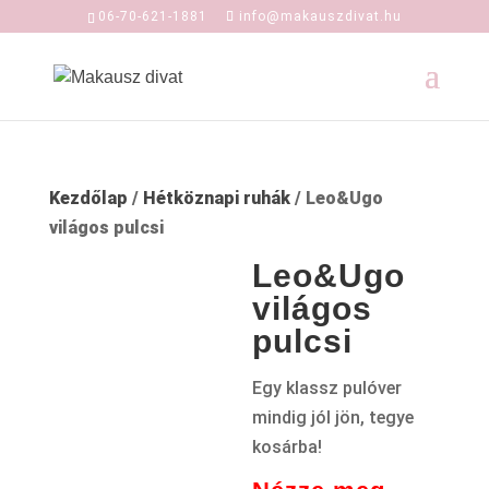
06-70-621-1881
info@makauszdivat.hu
Kezdőlap
/
Hétköznapi ruhák
/ Leo&Ugo
világos pulcsi
Leo&Ugo
világos
pulcsi
Egy klassz pulóver
mindig jól jön, tegye
kosárba!