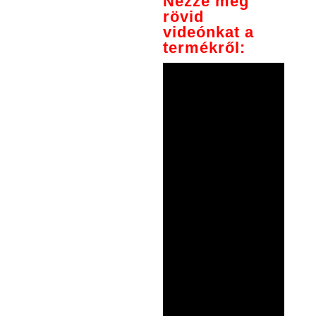
Nézze meg
rövid
videónkat a
termékről: