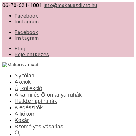
06-70-621-1881
info@makauszdivat.hu
Facebook
Instagram
Facebook
Instagram
Blog
Bejelentkezés
Nyitólap
Akciók
Új kollekció
Alkalmi és Örömanya ruhák
Hétköznapi ruhák
Kiegészítők
A fiókom
Kosár
Személyes vásárlás