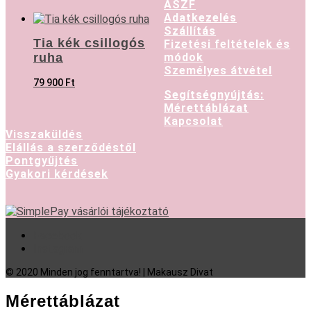
ASZF
Adatkezelés
Szállítás
Tia kék csillogós
Fizetési feltételek és
ruha
módok
Személyes átvétel
79 900
Ft
Segítségnyújtás:
Mérettáblázat
Kapcsolat
Visszaküldés
Elállás a szerződéstől
Pontgyűjtés
Gyakori kérdések
Facebook
Instagram
© 2020 Minden jog fenntartva! | Makausz Divat
Mérettáblázat