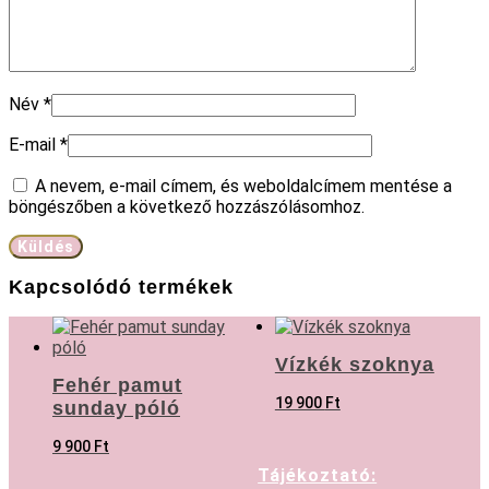
Név
*
E-mail
*
A nevem, e-mail címem, és weboldalcímem mentése a
böngészőben a következő hozzászólásomhoz.
Kapcsolódó termékek
Vízkék szoknya
Fehér pamut
19 900
Ft
sunday póló
9 900
Ft
Tájékoztató: