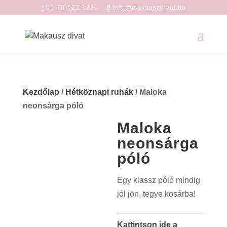
06-70-621-1881
info@makauszdivat.hu
Kezdőlap
/
Hétköznapi ruhák
/ Maloka
neonsárga póló
Maloka
neonsárga
póló
Egy klassz póló mindig
jól jön, tegye kosárba!
Kattintson ide a