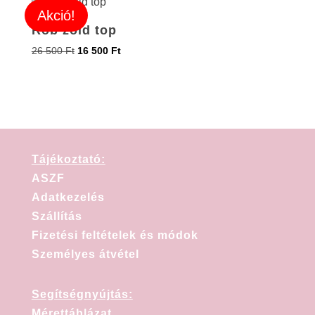
Akció!
Rob zöld top
26 500
Ft
16 500
Ft
Tájékoztató:
ASZF
Adatkezelés
Szállítás
Fizetési feltételek és módok
Személyes átvétel
Segítségnyújtás:
Mérettáblázat