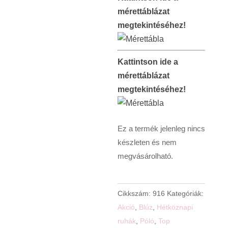
mérettáblázat
megtekintéséhez!
Kattintson ide a
mérettáblázat
megtekintéséhez!
Ez a termék jelenleg nincs
készleten és nem
megvásárolható.
Cikkszám:
916
Kategóriák:
Akció
,
Blúz
,
Hétköznapi
ruhák
,
Póló
,
Top