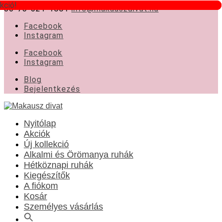
kció!
kció!
06-70-621-1881
info@makauszdivat.hu
Facebook
Instagram
Facebook
Instagram
Blog
Bejelentkezés
Nyitólap
Akciók
Új kollekció
Alkalmi és Örömanya ruhák
Hétköznapi ruhák
Kiegészítők
A fiókom
Kosár
Személyes vásárlás