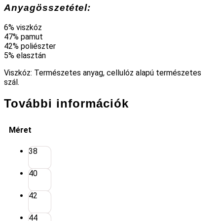
Anyagösszetétel:
6% viszkóz
47% pamut
42% poliészter
5% elasztán
Viszkóz: Természetes anyag, cellulóz alapú természetes
szál.
További információk
Méret
38
40
42
44