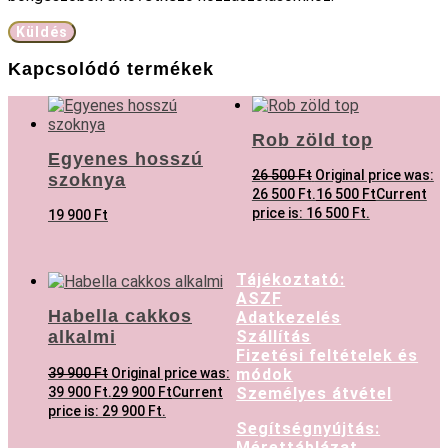
Kapcsolódó termékek
Rob zöld top
Egyenes hosszú
26 500
Ft
Original price was:
szoknya
26 500 Ft.
16 500
Ft
Current
price is: 16 500 Ft.
19 900
Ft
Tájékoztató:
ASZF
Habella cakkos
Adatkezelés
alkalmi
Szállítás
Fizetési feltételek és
39 900
Ft
Original price was:
módok
39 900 Ft.
29 900
Ft
Current
Személyes átvétel
price is: 29 900 Ft.
Segítségnyújtás:
Mérettáblázat