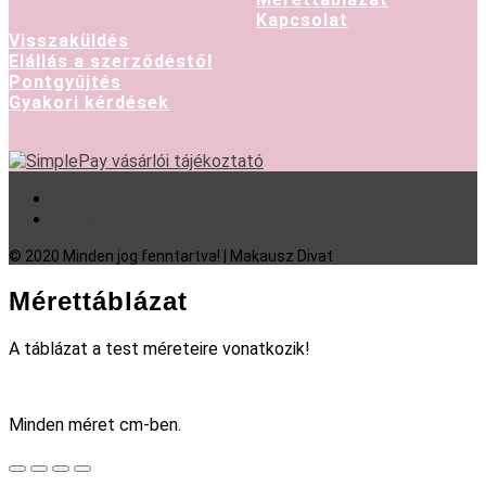
Kapcsolat
Visszaküldés
Elállás a szerződéstől
Pontgyűjtés
Gyakori kérdések
Facebook
Instagram
© 2020 Minden jog fenntartva! | Makausz Divat
Mérettáblázat
A táblázat a test méreteire vonatkozik!
Minden méret cm-ben.