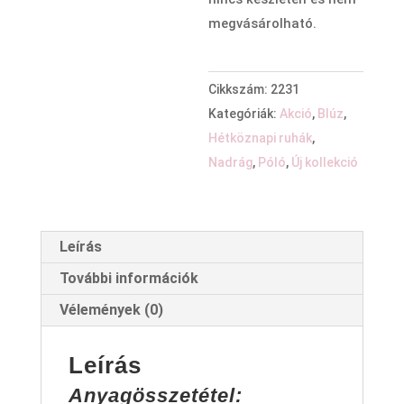
megvásárolható.
Cikkszám:
2231
Kategóriák:
Akció
,
Blúz
,
Hétköznapi ruhák
,
Nadrág
,
Póló
,
Új kollekció
Leírás
További információk
Vélemények (0)
Leírás
Anyagösszetétel: