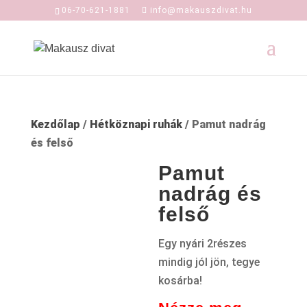
06-70-621-1881
info@makauszdivat.hu
Kezdőlap
/
Hétköznapi ruhák
/ Pamut nadrág
és felső
Pamut
nadrág és
felső
Egy nyári 2részes
mindig jól jön, tegye
kosárba!