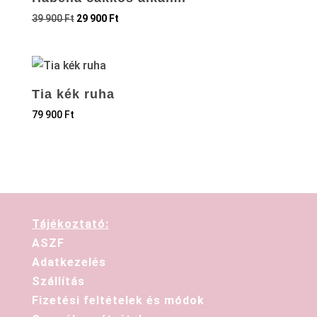
39 900
Ft
29 900
Ft
Tia kék ruha
79 900
Ft
Tájékoztató:
ASZF
Adatkezelés
Szállítás
Fizetési feltételek és módok