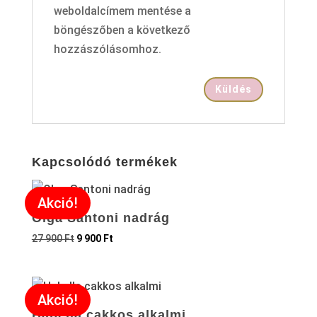
weboldalcímem mentése a
böngészőben a következő
hozzászólásomhoz.
Kapcsolódó termékek
Akció!
Olga Santoni nadrág
27 900
Ft
9 900
Ft
Akció!
Habella cakkos alkalmi