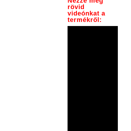
Nézze meg
rövid
videónkat a
termékről: