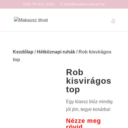
06-70-621-1881
info@makauszdivat.hu
Kezdőlap
/
Hétköznapi ruhák
/ Rob kisvirágos
top
Rob
kisvirágos
top
Egy klassz blúz mindig
jól jön, tegye kosárba!
Nézze meg
rövid