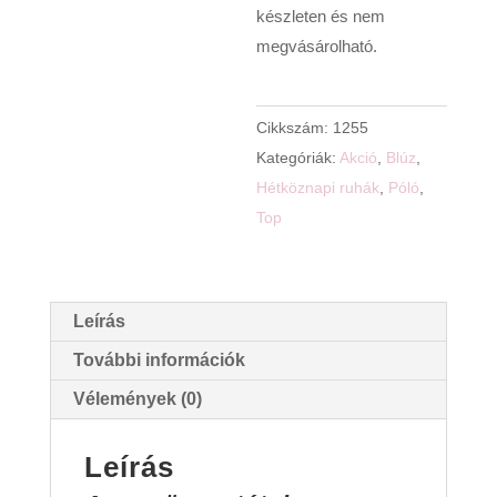
készleten és nem
megvásárolható.
Cikkszám:
1255
Kategóriák:
Akció
,
Blúz
,
Hétköznapi ruhák
,
Póló
,
Top
Leírás
További információk
Vélemények (0)
Leírás