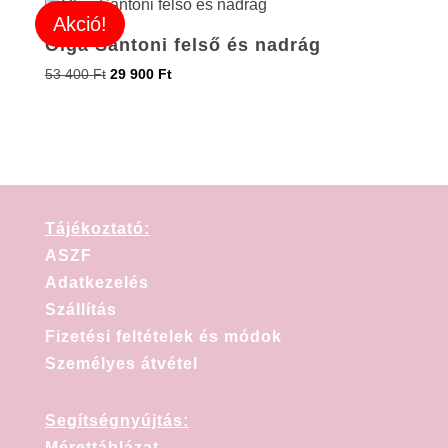
Akció!
Olga Santoni felső és nadrág
53 400
Ft
29 900
Ft
Tájékoztató:
ASZF
Adatkezelés
Szállítás
Fizetési feltételek és módok
Személyes átvétel
Segítségnyújtás:
Mérettáblázat