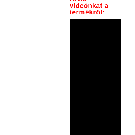
videónkat a
termékről: