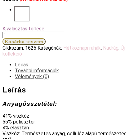
Kiválasztás törlése
Robell
ocelot
Kosárba teszem
téli
Cikkszám:
1625
Kategóriák:
Hétköznapi ruhák
,
Nadrág
,
Új
nadrág
kollekció
mennyiség
Leírás
További információk
Vélemények (0)
Leírás
Anyagösszetétel:
41% viszkóz
55% poliészter
4% elasztán
Viszkóz: Természetes anyag, cellulóz alapú természetes