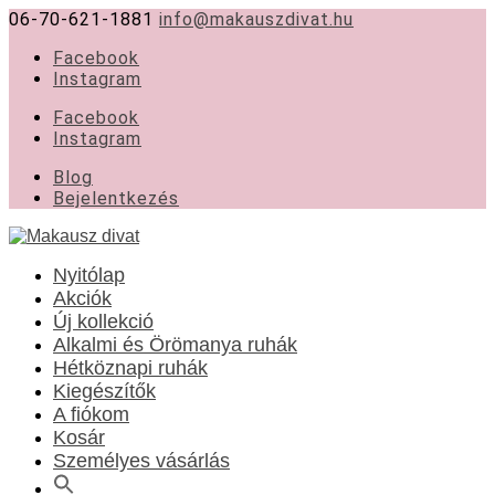
06-70-621-1881
info@makauszdivat.hu
Facebook
Instagram
Facebook
Instagram
Blog
Bejelentkezés
Nyitólap
Akciók
Új kollekció
Alkalmi és Örömanya ruhák
Hétköznapi ruhák
Kiegészítők
A fiókom
Kosár
Személyes vásárlás