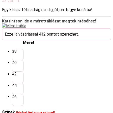
43 200
Ft
Egy klassz téli nadrág mindig jól jön, tegye kosárba!
Kattintson ide a mérettáblázat megtekintéséhez!
Ezzel a vásárlással 432 pontot szerezhet.
Méret
38
40
42
44
46
Színek
(Ne kattintson a színre!)