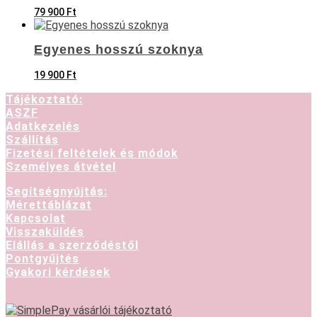
79 900
Ft
Egyenes hosszú szoknya
19 900
Ft
Tájékoztató:
ASZF
Adatkezelés
Szállítás
Fizetési feltételek és módok
Személyes átvétel
Segítségnyújtás:
Mérettáblázat
Kapcsolat
Visszaküldés
Elállás a szerződéstől
Pontgyűjtés
Gyakori kérdések