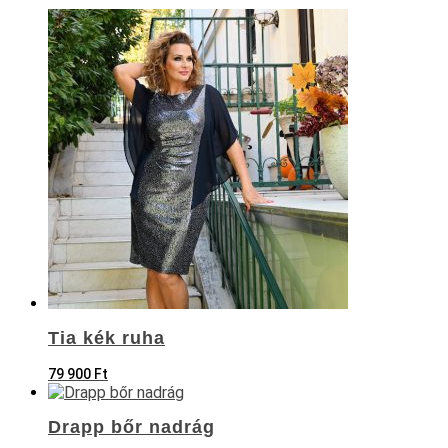
Tia kék ruha
79 900
Ft
Drapp bőr nadrág