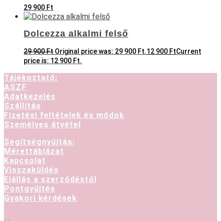
29 900
Ft
Dolcezza alkalmi felső
29 900
Ft
Original price was: 29 900 Ft.
12 900
Ft
Current
price is: 12 900 Ft.
Tájékoztató:
ASZF
Adatkezelés
Szállítás
Fizetési feltételek és módok
Személyes átvétel
Segítségnyújtás:
Mérettáblázat
Kapcsolat
Visszaküldés
Elállás a szerződéstől
Pontgyűjtés
Gyakori kérdések