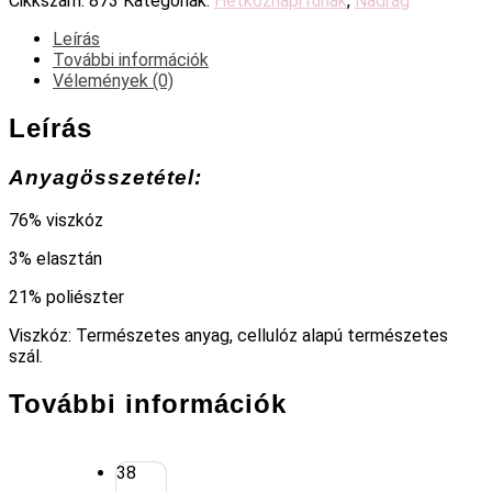
Cikkszám:
873
Kategóriák:
Hétköznapi ruhák
,
Nadrág
Leírás
További információk
Vélemények (0)
Leírás
Anyagösszetétel:
76% viszkóz
3% elasztán
21% poliészter
Viszkóz: Természetes anyag, cellulóz alapú természetes
szál.
További információk
38