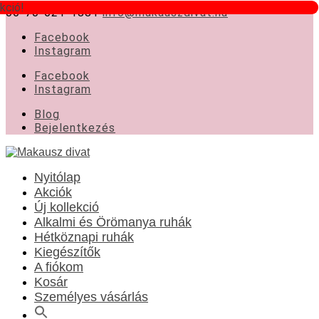
kció!
06-70-621-1881
info@makauszdivat.hu
Facebook
Instagram
Facebook
Instagram
Blog
Bejelentkezés
Nyitólap
Akciók
Új kollekció
Alkalmi és Örömanya ruhák
Hétköznapi ruhák
Kiegészítők
A fiókom
Kosár
Személyes vásárlás