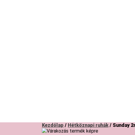
Kezdőlap
/
Hétköznapi ruhák
/ Sunday 2