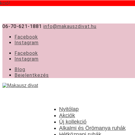
kció!
kció!
06-70-621-1881
info@makauszdivat.hu
Facebook
Instagram
Facebook
Instagram
Blog
Bejelentkezés
Nyitólap
Akciók
Új kollekció
Alkalmi és Örömanya ruhák
Hétköznapi ruhák