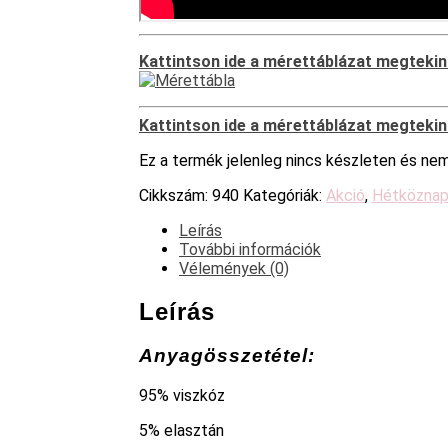
Kattintson ide a mérettáblázat megteki
Kattintson ide a mérettáblázat megteki
Ez a termék jelenleg nincs készleten és ne
Cikkszám:
940
Kategóriák:
Akció
,
Hétköznapi
Leírás
További információk
Vélemények (0)
Leírás
Anyagösszetétel:
95% viszkóz
5% elasztán