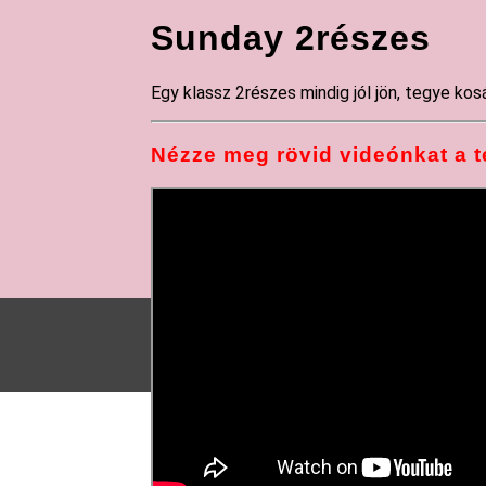
Sunday 2részes
Egy klassz 2részes mindig jól jön, tegye kos
Nézze meg rövid videónkat a t