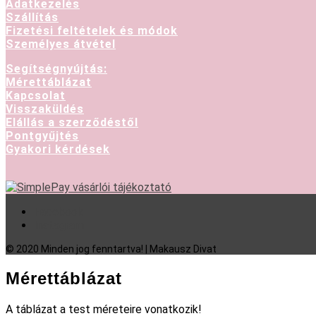
Adatkezelés
Szállítás
Fizetési feltételek és módok
Személyes átvétel
Segítségnyújtás:
Mérettáblázat
Kapcsolat
Visszaküldés
Elállás a szerződéstől
Pontgyűjtés
Gyakori kérdések
Facebook
Instagram
© 2020 Minden jog fenntartva! | Makausz Divat
Mérettáblázat
A táblázat a test méreteire vonatkozik!