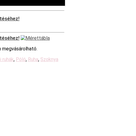
ntéséhez!
ntéséhez!
m megvásárolható.
 ruhák
,
Póló
,
Ruha
,
Szoknya