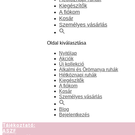
Kiegészítők
A fiókom
Kosár
Személyes vásárlás
Oldal kiválasztása
Nyitólap
Akciók
Új kollekció
Alkalmi és Örömanya ruhák
Hétköznapi ruhák
Kiegészítők
A fiókom
Kosár
Személyes vásárlás
Blog
Bejelentkezés
Tájékoztató:
ASZF