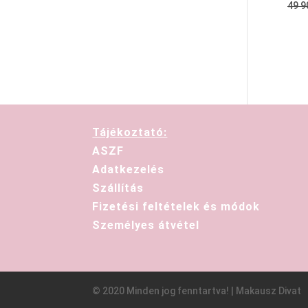
49 
Tájékoztató:
ASZF
Adatkezelés
Szállítás
Fizetési feltételek és módok
Személyes átvétel
© 2020 Minden jog fenntartva! | Makausz Divat