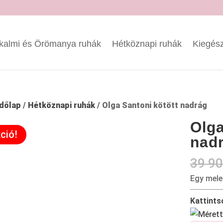
kalmi és Örömanya ruhák
Hétköznapi ruhák
Kiegész
dőlap
/
Hétköznapi ruhák
/ Olga Santoni kötött nadrág
Olga
ció!
nad
39 9
Egy mele
Kattints