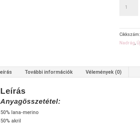
Cikkszám
Nadrág
,
Ú
eírás
További információk
Vélemények (0)
Leírás
Anyagösszetétel:
50% lana-merino
50% akril