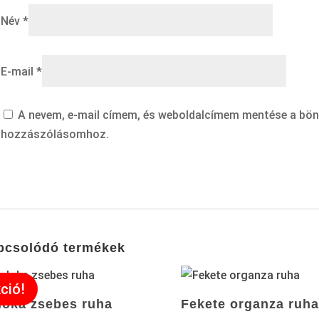
Név
*
E-mail
*
A nevem, e-mail címem, és weboldalcímem mentése a bö
hozzászólásomhoz.
pcsolódó termékek
ció!
loka zsebes ruha
Fekete organza ruha