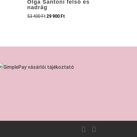
Olga Santoni felső és
nadrág
53 400
Ft
29 900
Ft