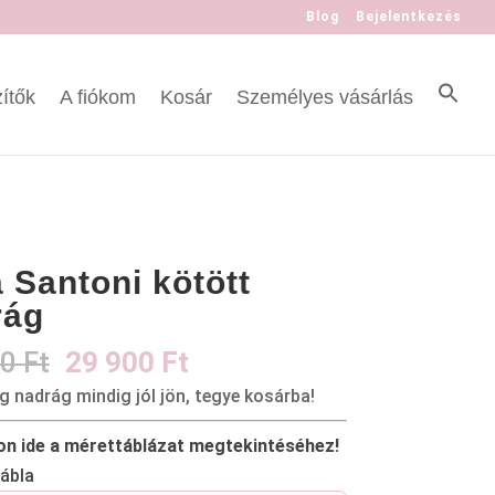
Blog
Bejelentkezés
ítők
A fiókom
Kosár
Személyes vásárlás
 Santoni kötött
rág
00
Ft
29 900
Ft
g nadrág mindig jól jön, tegye kosárba!
on ide a mérettáblázat megtekintéséhez!