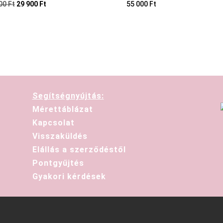
900
Ft
29 900
Ft
55 000
Ft
Segítségnyújtás:
Mérettáblázat
Kapcsolat
Visszaküldés
Elállás a szerződéstől
Pontgyűjtés
Gyakori kérdések