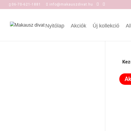
06-70-621-1881
info@makauszdivat.hu
Nyitólap
Akciók
Új kollekció
Al
Kez
Ak