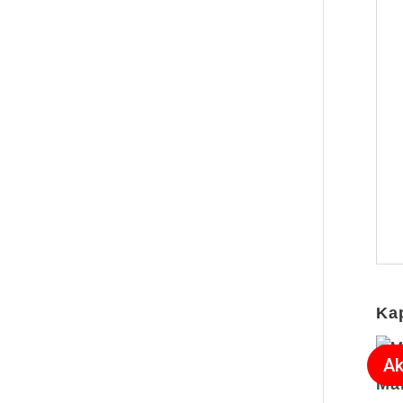
Ka
Ak
Ma