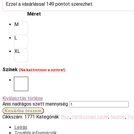
Ezzel a vásárlással 149 pontot szerezhet.
Méret
M
L
XL
Színek
(Ne kattintson a színre!)
Kiválasztás törlése
Anis nadrágos szett mennyiség
Kosárba teszem
Cikkszám:
1771
Kategóriák:
Blúz
,
Hétköznapi ruhák
,
Nadrág
,
Pó
Leírás
További információk