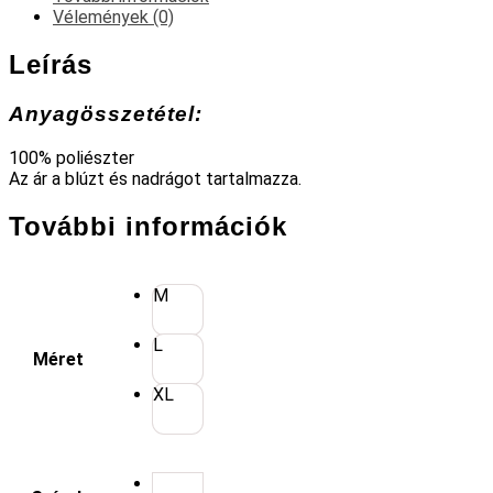
Vélemények (0)
Leírás
Anyagösszetétel:
100% poliészter
Az ár a blúzt és nadrágot tartalmazza.
További információk
M
L
Méret
XL