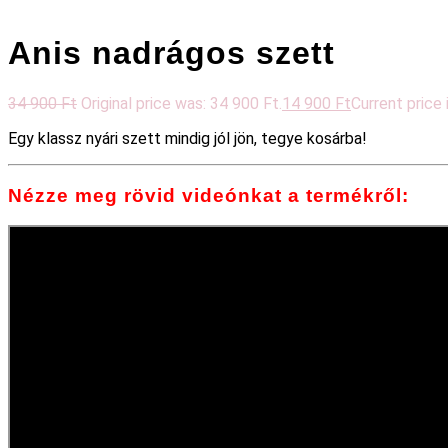
Anis nadrágos szett
34 900
Ft
Original price was: 34 900 Ft.
14 900
Ft
Current price 
Egy klassz nyári szett mindig jól jön, tegye kosárba!
Nézze meg rövid videónkat a termékről: