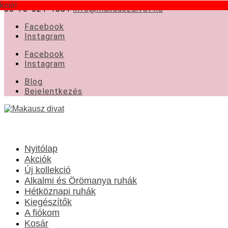
kció!
kció!
06-70-621-1881
info@makauszdivat.hu
Facebook
Instagram
Facebook
Instagram
Blog
Bejelentkezés
Nyitólap
Akciók
Új kollekció
Alkalmi és Örömanya ruhák
Hétköznapi ruhák
Kiegészítők
A fiókom
Kosár